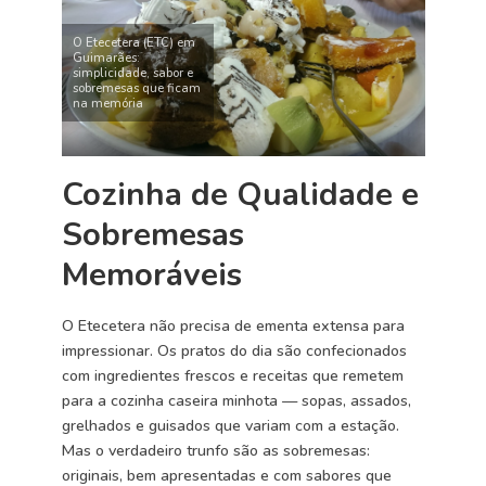
O Etecetera (ETC) em
Guimarães:
simplicidade, sabor e
sobremesas que ficam
na memória
Cozinha de Qualidade e
Sobremesas
Memoráveis
O Etecetera não precisa de ementa extensa para
impressionar. Os pratos do dia são confecionados
com ingredientes frescos e receitas que remetem
para a cozinha caseira minhota — sopas, assados,
grelhados e guisados que variam com a estação.
Mas o verdadeiro trunfo são as sobremesas:
originais, bem apresentadas e com sabores que