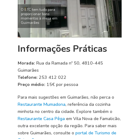
O ETC tem tudo para
proporcionar bons
momentos à mesa em
Guimarães
Informações Práticas
Morada:
Rua da Ramada nº 50, 4810-445
Guimarães
Telefone:
253 412 022
Preço médio:
15€ por pessoa
Para mais sugestões em Guimarães, não perca o
Restaurante Mumadona
, referência da cozinha
minhota no centro da cidade. Explore também o
Restaurante Casa Pêga
em Vila Nova de Famalicão,
outra excelente opção da região. Para saber mais
sobre Guimarães, consulte o
portal de Turismo de