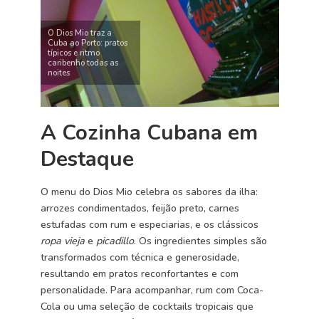
O Dios Mio traz a
Cuba ao Porto: pratos
típicos e ritmo
caribenho todas as
noites
A Cozinha Cubana em
Destaque
O menu do Dios Mio celebra os sabores da ilha:
arrozes condimentados, feijão preto, carnes
estufadas com rum e especiarias, e os clássicos
ropa vieja
e
picadillo
. Os ingredientes simples são
transformados com técnica e generosidade,
resultando em pratos reconfortantes e com
personalidade. Para acompanhar, rum com Coca-
Cola ou uma seleção de cocktails tropicais que