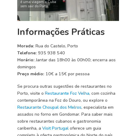
é uma viagem a Cuba
sem sair do Porto
Informações Práticas
Morada:
Rua do Castelo, Porto
Telefone:
935 938 540
Horário:
Jantar das 18h00 às 00h00; encerra aos
domingos
Preço médio:
10€ a 15€ por pessoa
Se procura outras sugestões de restaurantes no
Porto, visite o
Restaurante Foz Velha
, com cozinha
contemporânea na Foz do Douro, ou explore o
Restaurante Choupal dos Melros
, especialista em
assados no forno em Gondomar. Para saber mais
sobre restaurantes cubanos e gastronomia
caribenha, a
Visit Portugal
oferece um guia
completo à oferta gastronómica do Norte do país.