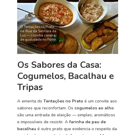
O Tentações no Prato
na Rua da Senhora da
Luz — cozinha caseira
de qualidade no Porto
Os Sabores da Casa:
Cogumelos, Bacalhau e
Tripas
A ementa do
Tentações no Prato
é um convite aos
sabores que reconfortam. Os
cogumelos ao alho
são uma entrada de eleição — simples, aromáticos
e impossíveis de resistir. A
farinha de pau de
bacalhau
é outro prato que evidencia o respeito da