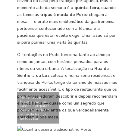
cozinha da casa pela tradição portuguesa. Mas o
momento alto da semana é a
quinta-feira
, quando
as famosas
tripas à moda do Porto
chegam à
mesa — o prato mais emblemático da gastronomia
portuense, confecionado com a técnica e a
paciência que esta receita exige. Uma razão só por
si para planear uma visita às quintas.
O Tentações no Prato funciona tanto ao almoço
como ao jantar, com horários pensados para os
ritmos da vida urbana. A localização na
Rua da
Senhora da Luz
coloca-o numa zona residencial e
tranquila do Porto, longe do turismo de massas mas
facilmente acessível. É o tipo de restaurante que os
portuenses adoram descobrir e depois recomendam
No Tentações no
Prato, a cozinha
em voz baixa — quase como um segredo que
caseira é preparada
preferem manter entre os que verdadeiramente
com o cuidado e a
alma da tradição
apreciam a boa mesa.
portuguesa