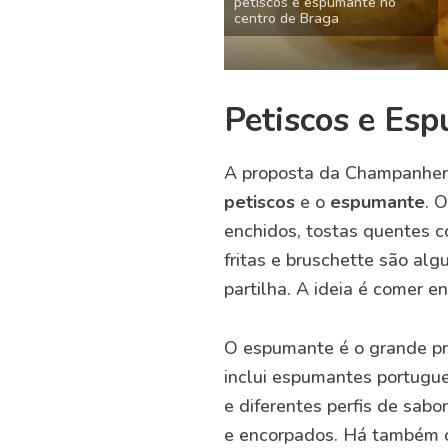
petiscos e espumante no
centro de Braga
Petiscos e Es
A proposta da Champanheri
petiscos
e o
espumante
. 
enchidos, tostas quentes co
fritas e bruschette são a
partilha. A ideia é comer 
O espumante é o grande pr
inclui espumantes portugue
e diferentes perfis de sab
e encorpados. Há também c