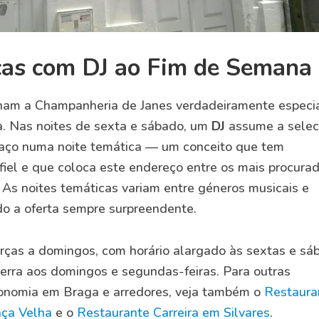
cas com DJ ao Fim de Semana
am a Champanheria de Janes verdadeiramente especia
. Nas noites de sexta e sábado, um
DJ
assume a sele
paço numa noite temática — um conceito que tem
fiel e que coloca este endereço entre os mais procura
 As noites temáticas variam entre géneros musicais e
do a oferta sempre surpreendente.
rças a domingos, com horário alargado às sextas e sá
erra aos domingos e segundas-feiras. Para outras
ronomia em Braga e arredores, veja também o
Restaura
aça Velha
e o
Restaurante Carreira em Silvares
.