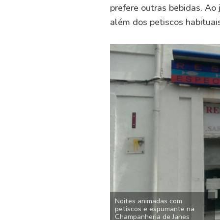
prefere outras bebidas. Ao
além dos petiscos habituai
Noites animadas com
petiscos e espumante na
Champanheria de Janes