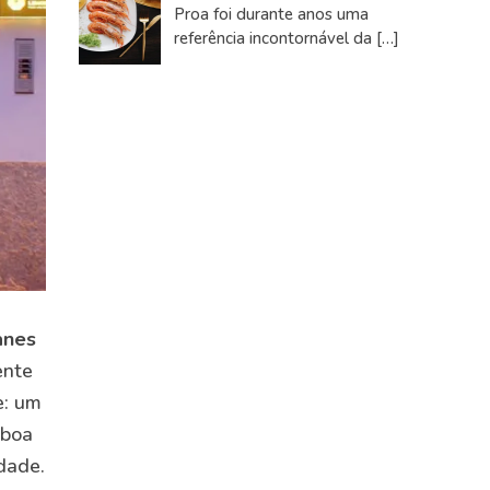
Proa foi durante anos uma
referência incontornável da
[…]
anes
ente
e: um
 boa
dade.