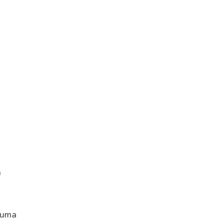
a
u uma