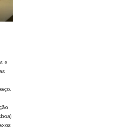
s e
ras
paço.
cção
sboa)
lexos
m