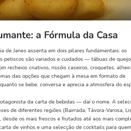
pumante: a Fórmula da Casa
a de Janes assenta em dois pilares fundamentais: os
Os petiscos são variados e cuidados — tábuas de queijo
m recheios criativos, rissóis caseiros, croquetes, alhei
lgumas das opções que chegam à mesa em formato de
enquanto se bebe, conversa e aprecia a atmosfera do es
otagonista da carta de bebidas — daí o nome. A sele
ses de diferentes regiões (Bairrada, Távora-Varosa, Li
or, desde os mais frescos e frutados até aos mais comp
arta de vinhos e uma selecção de cocktails para que