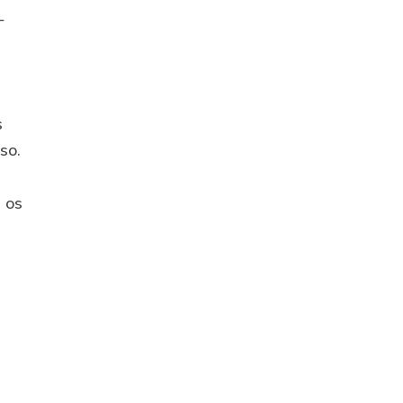
-
s
so.
 os