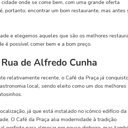
a cidade onde se come bem, com uma grande oferta
o é, portanto, encontrar um bom restaurante, mas antes 
idade e elegemos aqueles que são os melhores restaur
de é possível comer bem e a bom preço.
, Rua de Alfredo Cunha
te relativamente recente, o Café da Praça já conquist
gastronomia local, sendo eleito como um dos melhores
tosinhos.
alização, já que está instalado no icónico edifício da
dade. O Café da Praça alia modernidade à tradição
cal perfeito para almoçar por pouco dinheiro, mas tam