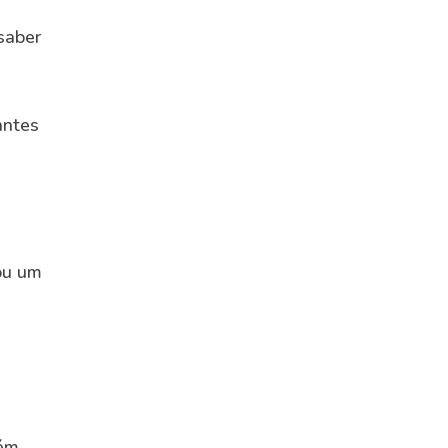
saber
antes
ou um
bém