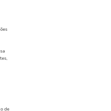
jões
isa
tes,
xo de