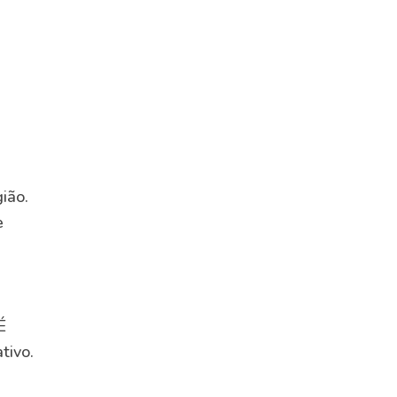
ião.
e
É
tivo.