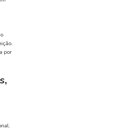
 o
eição.
a por
s,
e
onal.