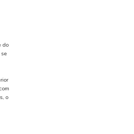
e do
 se
rior
 com
s, o