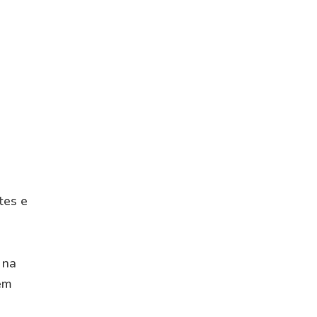
tes e
 na
 em