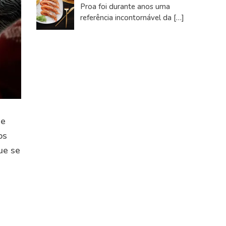
Proa foi durante anos uma
referência incontornável da
[…]
de
os
ue se