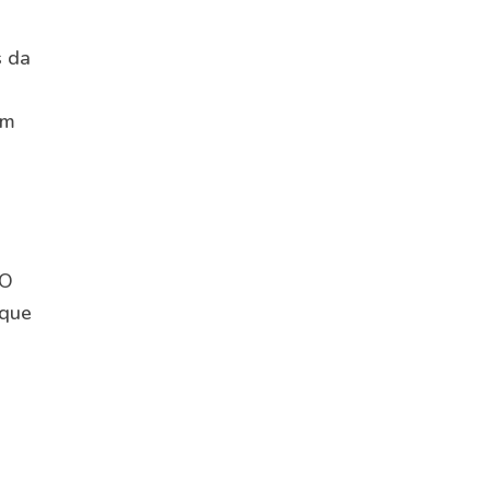
s da
im
 O
 que