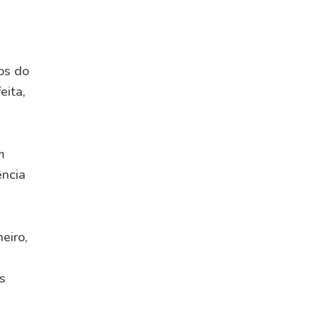
os do
eita,
m
ência
eiro,
s